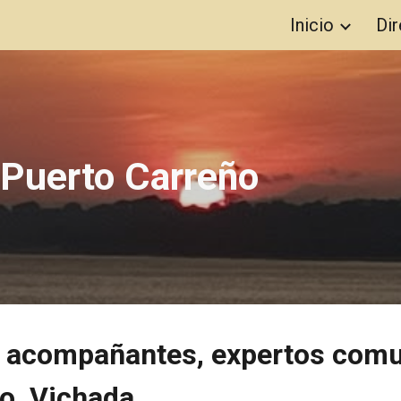
Inicio
Dir
ip to main content
Skip to navigat
 Puerto Carreño
s, acompañantes, expertos comu
ño, Vichada